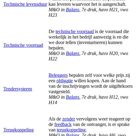
Technische levensduur
kan leveren waarvoor het is aangeschaft.
M&O in
Balans
, 7e druk, havo H21, vwo
H23
De
technische voorraad
is de voorraad die
werkelijk in het bedrijf aanwezig is en die
we door tellen (inventariseren) kunnen
Technische voorraad
bepalen.
M&O in
Balans
, 7e druk, havo H20, vwo
H22
Beleggers
bepalen zelf voor welke prijs zij
een
obligatie
willen kopen. Aan de hand
van de inschrijvingen wordt de uitgiftekoers
Tendersysteem
vastgesteld.
M&O in
Balans
, 7e druk, havo H12, vwo
H14
Als de
zender
vervolgens weer reageert op
de
feedback
van de ontvanger, is er sprake
Terugkoppeling
van
terugkoppeling
.
M&O in
Balans
, 7e druk, havo H6, vwo