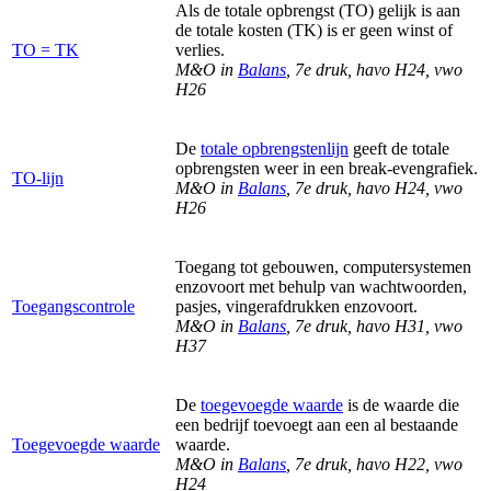
Als de totale opbrengst (TO) gelijk is aan
de totale kosten (TK) is er geen winst of
TO = TK
verlies.
M&O in
Balans
, 7e druk, havo H24, vwo
H26
De
totale opbrengstenlijn
geeft de totale
opbrengsten weer in een break-evengrafiek.
TO-lijn
M&O in
Balans
, 7e druk, havo H24, vwo
H26
Toegang tot gebouwen, computersystemen
enzovoort met behulp van wachtwoorden,
Toegangscontrole
pasjes, vingerafdrukken enzovoort.
M&O in
Balans
, 7e druk, havo H31, vwo
H37
De
toegevoegde waarde
is de waarde die
een bedrijf toevoegt aan een al bestaande
Toegevoegde waarde
waarde.
M&O in
Balans
, 7e druk, havo H22, vwo
H24