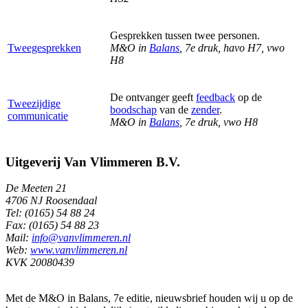
Gesprekken tussen twee personen.
Tweegesprekken
M&O in
Balans
, 7e druk, havo H7, vwo
H8
De ontvanger geeft
feedback
op de
Tweezijdige
boodschap
van de
zender
.
communicatie
M&O in
Balans
, 7e druk, vwo H8
Uitgeverij Van Vlimmeren B.V.
De Meeten 21
4706 NJ Roosendaal
Tel: (0165) 54 88 24
Fax: (0165) 54 88 23
Mail:
info@vanvlimmeren.nl
Web:
www.vanvlimmeren.nl
KVK 20080439
Met de M&O in Balans, 7e editie, nieuwsbrief houden wij u op de