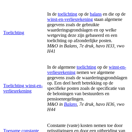
In de
toelichting
op de
balans
en die op de
winst-en-verliesrekening
staan algemene
gegevens zoals de gebruikte
waarderingsgrondslagen en op welke
Toelichting
wetgeving deze zijn gebaseerd en een
toelichting op afzonderlijke posten.
M&O in Balans, 7e druk, havo H33, vwo
H41
In de algemene
toelichting
op de
winst-en-
verliesrekening
nemen we algemene
gegevens zoals de waarderingsgrondslagen
op. Een deel heeft betrekking op de
Toelichting winst-en-
specifieke posten zoals de specificatie van
verliesrekening
de beloningen van bestuurders en
pensioenregelingen.
M&O in
Balans
, 7e druk, havo H36, vwo
H44
Constante (vaste) kosten nemen toe door
Toename constante
prijsstijgingen en door een uitbreiding van