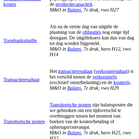
kosten
de
productiecapaciteit
.
M&O in
Balans
, 7e druk, vwo H27
Als na de eerste dag van uitgifte de
plaatsing van de
obligaties
nog enige tijd
doorgaat. De uitgiftekoers kan dan van dag
Toonbankuitgifte
tot dag worden bijgesteld.
M&O in
Balans
, 7e druk, havo H12, vwo
H14
Het
transactieresultaat
(
verkoopresultaat
) is
het verschil tussen de
verkoopprijs
Transactieresultaat
(exclusief omzetbelasting) en de
kostprijs
.
M&O in
Balans
, 7e druk, vwo H29
Transitorische posten
zijn balansposten die
we gebruiken om een tijdsverschil te
overbruggen tussen het moment van
Transitorische posten
boeken van de kosten/betaling of
opbrengst/ontvangst.
M&O in
Balans
, 7e druk, havo H25, vwo
H32