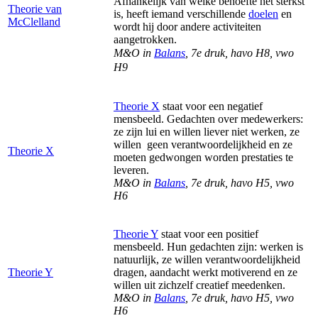
Afhankelijk van welke behoefte het sterkst
Theorie van
is, heeft iemand verschillende
doelen
en
McClelland
wordt hij door andere activiteiten
aangetrokken.
M&O in
Balans
, 7e druk, havo H8, vwo
H9
Theorie X
staat voor een negatief
mensbeeld. Gedachten over medewerkers:
ze zijn lui en willen liever niet werken, ze
willen
geen verantwoordelijkheid en ze
Theorie X
moeten gedwongen worden prestaties te
leveren.
M&O in
Balans
, 7e druk, havo H5, vwo
H6
Theorie Y
staat voor een positief
mensbeeld. Hun gedachten zijn: werken is
natuurlijk, ze willen verantwoordelijkheid
Theorie Y
dragen, aandacht werkt motiverend en ze
willen uit zichzelf creatief meedenken.
M&O in
Balans
, 7e druk, havo H5, vwo
H6