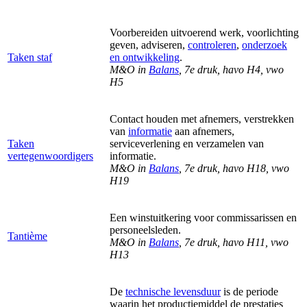
Voorbereiden uitvoerend werk, voorlichting
geven, adviseren,
controleren
,
onderzoek
Taken staf
en ontwikkeling
.
M&O in
Balans
, 7e druk, havo H4, vwo
H5
Contact houden met afnemers, verstrekken
van
informatie
aan afnemers,
Taken
serviceverlening en verzamelen van
vertegenwoordigers
informatie.
M&O in
Balans
, 7e druk, havo H18, vwo
H19
Een winstuitkering voor commissarissen en
personeelsleden.
Tantième
M&O in
Balans
, 7e druk, havo H11, vwo
H13
De
technische levensduur
is de periode
waarin het productiemiddel de prestaties