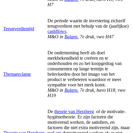
H7
De periode waarin de investering zichzelf
terugverdient met behulp van de (jaarlijkse)
Terugverdientijd
cashflows
.
M&O in
Balans
, 7e druk, vwo H47
De onderneming heeft als doel
merkbekendheid te creëren en te
onderhouden en zo het koopgedrag van
consumenten op lange termijn te
Themareclame
beïnvloeden door het imago van het
product te verbeteren waardoor er meer
sympathie voor het merk komt.
M&O in
Balans
, 7e druk, havo H18, vwo
H19
De
theorie van Herzberg
of de motivatie-
hygiënetheorie. Er zijn factoren die
motiverend werken, de satisfiers, en
factoren die niet extra motiverend zijn, maar
Theorie van Herzberg
wel
erg
demotiverend werken als er niet