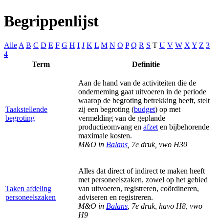
Begrippenlijst
Alle
A
B
C
D
E
F
G
H
I
J
K
L
M
N
O
P
Q
R
S
T
U
V
W
X
Y
Z
3
4
Term
Definitie
Aan de hand van de activiteiten die de
onderneming gaat uitvoeren in de periode
waarop de begroting betrekking heeft, stelt
Taakstellende
zij een begroting (
budget
) op met
begroting
vermelding van de geplande
productieomvang en
afzet
en bijbehorende
maximale kosten.
M&O in
Balans
, 7e druk, vwo H30
Alles dat direct of indirect te maken heeft
met personeelszaken, zowel op het gebied
Taken afdeling
van uitvoeren, registreren, coördineren,
personeelszaken
adviseren en registreren.
M&O in
Balans
, 7e druk, havo H8, vwo
H9