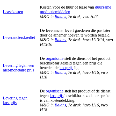
Kosten voor de huur of lease van
duurzame
Leasekosten
productiemiddelen
.
M&O in
Balans
, 7e druk, vwo H27
De leverancier levert goederen die pas later
door de afnemer hoeven te worden betaald.
Leverancierskrediet
M&O in
Balans
, 7e druk, havo H13/14, vwo
H15/16
De
organisatie
stelt de dienst of het product
beschikbaar gesteld tegen een prijs die
Levering tegen een
beneden de
kostprijs
ligt.
niet-monetaire prijs
M&O in
Balans
, 7e druk, havo H16, vwo
H18
De
organisatie
stelt het product of de dienst
tegen
kostprijs
beschikbaar, zodat er sprake
Levering tegen
is van kostendekking.
kostprijs
M&O in
Balans
, 7e druk, havo H16, vwo
H18