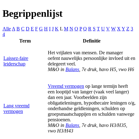
Begrippenlijst
Alle
A
B
C
D
E
F
G
H
I
J
K
L
M
N
O
P
Q
R
S
T
U
V
W
X
Y
Z
3
4
Term
Definitie
Het vrijlaten van mensen. De manager
Laissez-faire
oefent nauwelijks persoonlijke invloed uit en
leiderschap
delegeert veel.
M&O in
Balans
, 7e druk, havo H5, vwo H6
Vreemd vermogen
op lange termijn heeft
een looptijd van langer (vaak veel langer)
dan een jaar. Voorbeelden zijn
o
bligatieleningen, hypothecaire leningen o/g,
Lang vreemd
onderhandse geldleningen,
schulden op
vermogen
groepsmaatschappijen en schulden vanwege
pensioenen.
M&O in
Balans
, 7e druk, havo H3/H35,
vwo H3/H43