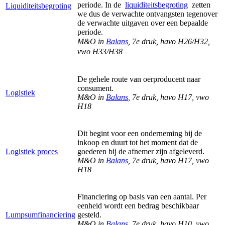
periode. In de
liquiditeitsbegroting
zetten
Liquiditeitsbegroting
we dus de verwachte ontvangsten tegenover
de verwachte uitgaven over een bepaalde
periode.
M&O in
Balans
, 7e druk, havo H26/H32,
vwo H33/H38
De gehele route van oerproducent naar
consument.
Logistiek
M&O in
Balans
, 7e druk, havo H17, vwo
H18
Dit begint voor een onderneming bij de
inkoop en duurt tot het moment dat de
Logistiek proces
goederen bij de afnemer zijn afgeleverd.
M&O in
Balans
, 7e druk, havo H17, vwo
H18
Financiering op basis van een aantal. Per
eenheid wordt een bedrag beschikbaar
Lumpsumfinanciering
gesteld.
M&O in
Balans
, 7e druk, havo H10, vwo