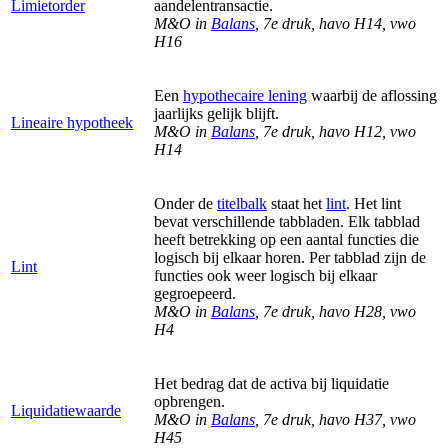
Limietorder
aandelentransactie.
M&O in
Balans
, 7e druk, havo H14, vwo
H16
Een
hypothecaire lening
waarbij de aflossing
jaarlijks gelijk blijft.
Lineaire hypotheek
M&O in
Balans
, 7e druk, havo H12, vwo
H14
Onder de
titelbalk
staat het
lint
. Het lint
bevat verschillende tabbladen. Elk tabblad
heeft betrekking op een aantal functies die
logisch bij elkaar horen. Per tabblad zijn de
Lint
functies ook weer logisch bij elkaar
gegroepeerd.
M&O in
Balans
, 7e druk, havo H28, vwo
H4
Het bedrag dat de activa bij liquidatie
opbrengen.
Liquidatiewaarde
M&O in
Balans
, 7e druk, havo H37, vwo
H45