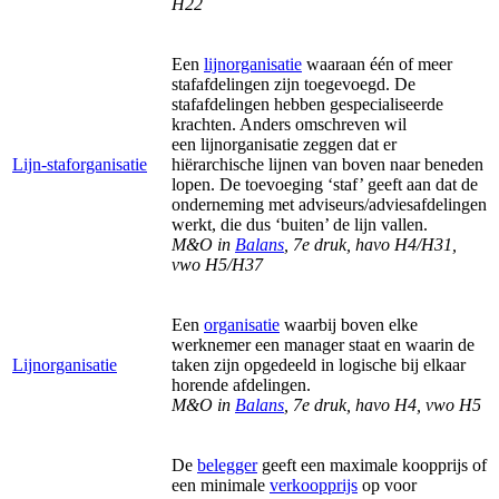
H22
Een
lijnorganisatie
waaraan één of meer
stafafdelingen zijn toegevoegd. De
stafafdelingen hebben gespecialiseerde
krachten. Anders omschreven wil
een
lijnorganisatie zeggen dat er
Lijn-staforganisatie
hiërarchische lijnen van boven naar beneden
lopen. De toevoeging ‘staf’ geeft aan dat de
onderneming met adviseurs/adviesafdelingen
werkt, die dus ‘buiten’ de lijn vallen.
M&O in
Balans
, 7e druk, havo H4/H31,
vwo H5/H37
Een
organisatie
waarbij boven elke
werknemer een manager staat en waarin de
Lijnorganisatie
taken zijn opgedeeld in logische bij elkaar
horende afdelingen.
M&O in
Balans
, 7e druk, havo H4, vwo H5
De
belegger
geeft een maximale koopprijs of
een minimale
verkoopprijs
op voor