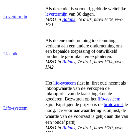
Als deze niet is vermeld, geldt de wettelijke
levertermijn
van 30 dagen.
Levertermijn
M&O in
Balans
, 7e druk, havo H19, vwo
H21
Als de ene onderneming toestemming
verleent aan een andere onderneming om
een bepaalde toepassing of ontwikkeld
Licentie
product te gebruiken en exploiteren.
M&O in
Balans
, 7e druk, havo H34, vwo
H42
Het
lifo-systeem
(last in, first out) neemt als
inkoopwaarde van de verkopen de
inkoopprijs van de laatst ingekochte
goederen. Bezwaren op het
fifo-systeem
zijn:
Bij stijgende prijzen is de
brutowinst
te
Lifo-systeem
hoog. De voorraadwaardering is onjuist; de
waarde van de voorraad is gelijk aan die van
een ‘oude’ partij.
M&O in
Balans
, 7e druk, havo H20, vwo