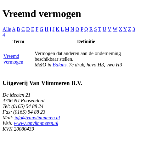
Vreemd vermogen
Alle
A
B
C
D
E
F
G
H
I
J
K
L
M
N
O
P
Q
R
S
T
U
V
W
X
Y
Z
3
4
Term
Definitie
Vermogen dat anderen aan de onderneming
Vreemd
beschikbaar stellen.
vermogen
M&O in
Balans
, 7e druk, havo H3, vwo H3
Uitgeverij Van Vlimmeren B.V.
De Meeten 21
4706 NJ Roosendaal
Tel: (0165) 54 88 24
Fax: (0165) 54 88 23
Mail:
info@vanvlimmeren.nl
Web:
www.vanvlimmeren.nl
KVK 20080439