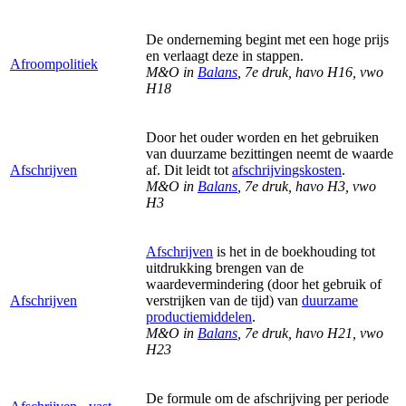
De onderneming begint met een hoge prijs
en verlaagt deze in stappen.
Afroompolitiek
M&O in
Balans
, 7e druk, havo H16, vwo
H18
Door het ouder worden en het gebruiken
van duurzame bezittingen neemt de waarde
Afschrijven
af. Dit leidt tot
afschrijvingskosten
.
M&O in
Balans
, 7e druk, havo H3, vwo
H3
Afschrijven
is het in de boekhouding tot
uitdrukking brengen van de
waardevermindering (door het gebruik of
Afschrijven
verstrijken van de tijd) van
duurzame
productiemiddelen
.
M&O in
Balans
, 7e druk, havo H21, vwo
H23
De formule om de afschrijving per periode