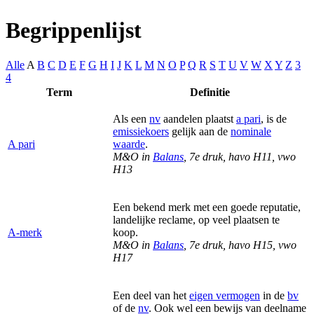
Begrippenlijst
Alle
A
B
C
D
E
F
G
H
I
J
K
L
M
N
O
P
Q
R
S
T
U
V
W
X
Y
Z
3
4
Term
Definitie
Als een
nv
aandelen plaatst
a pari
, is de
emissiekoers
gelijk aan de
nominale
A pari
waarde
.
M&O in
Balans
, 7e druk, havo H11, vwo
H13
Een bekend merk met een goede reputatie,
landelijke reclame, op veel plaatsen te
A-merk
koop.
M&O in
Balans
, 7e druk, havo H15, vwo
H17
Een deel van het
eigen vermogen
in de
bv
of de
nv
. Ook wel
een bewijs van deelname