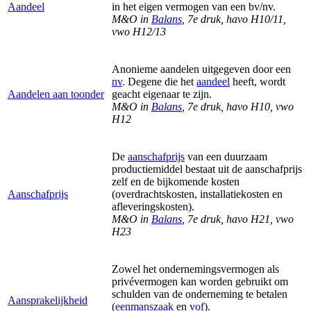
Aandeel
in het eigen vermogen van een bv/nv.
M&O in
Balans
, 7e druk, havo H10/11,
vwo H12/13
Anonieme aandelen uitgegeven door een
nv
. Degene die het
aandeel
heeft, wordt
Aandelen aan toonder
geacht eigenaar te zijn.
M&O in
Balans
, 7e druk, havo H10, vwo
H12
De
aanschafprijs
van een duurzaam
productiemiddel bestaat uit de aanschafprijs
zelf en de bijkomende kosten
Aanschafprijs
(overdrachtskosten, installatiekosten en
afleveringskosten).
M&O in
Balans
, 7e druk, havo H21, vwo
H23
Zowel het ondernemingsvermogen als
privévermogen kan worden gebruikt om
schulden van de onderneming te betalen
Aansprakelijkheid
(
eenmanszaak
en
vof
).