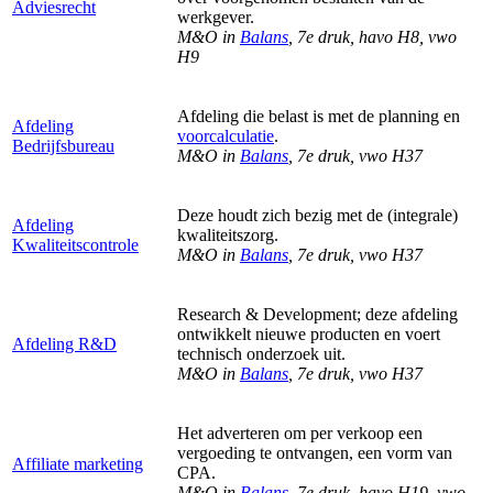
Adviesrecht
werkgever.
M&O in
Balans
, 7e druk, havo H8, vwo
H9
Afdeling die belast is met de planning en
Afdeling
voorcalculatie
.
Bedrijfsbureau
M&O in
Balans
, 7e druk, vwo H37
Deze houdt zich bezig met de (integrale)
Afdeling
kwaliteitszorg.
Kwaliteitscontrole
M&O in
Balans
, 7e druk, vwo H37
Research & Development; deze afdeling
ontwikkelt nieuwe producten en voert
Afdeling R&D
technisch onderzoek uit.
M&O in
Balans
, 7e druk, vwo H37
Het adverteren om per verkoop een
vergoeding te ontvangen, een vorm van
Affiliate marketing
CPA.
M&O in
Balans
, 7e druk, havo H19, vwo