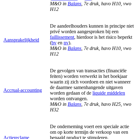
M&O in
Balans
, 7e druk, havo H10, vwo
H12
De aandeelhouders kunnen in principe niet
privé worden aangesproken bij een
faillissement
, hierdoor is het risico beperkt
Aansprakelijkheid
(
bv
en
nv
).
M&O in
Balans
, 7e druk, havo H10, vwo
H12
De gevolgen van transacties (financiële
feiten) worden verwerkt in het boekjaar
waarin zij zich voordoen en niet wanneer
de daarmee samenhangende uitgaven
Accrual-accounting
worden gedaan of de
liquide middelen
worden ontvangen.
M&O in
Balans
, 7e druk, havo H25, vwo
H32
De onderneming voert een speciale actie
om op korte termijn de verkoop van een
Actiereclame
bepaald product te stimuleren.