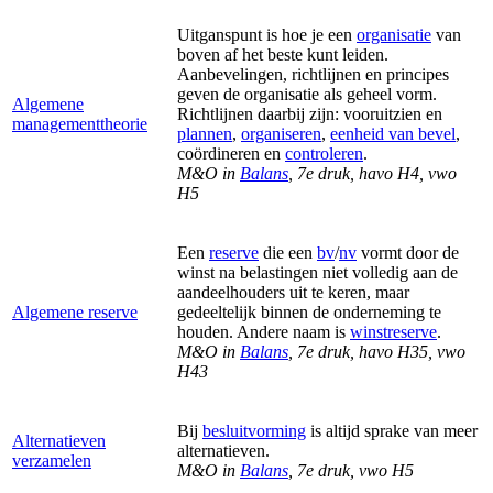
Uitganspunt is hoe je een
organisatie
van
boven af het beste kunt leiden.
Aanbevelingen, richtlijnen en principes
geven de organisatie als geheel vorm.
Algemene
Richtlijnen daarbij zijn: vooruitzien en
managementtheorie
plannen
,
organiseren
,
eenheid van bevel
,
coördineren en
controleren
.
M&O in
Balans
, 7e druk, havo H4, vwo
H5
Een
reserve
die een
bv
/
nv
vormt door de
winst na belastingen niet volledig aan de
aandeelhouders uit te keren, maar
Algemene reserve
gedeeltelijk binnen de onderneming te
houden. Andere naam is
winstreserve
.
M&O in
Balans
, 7e druk, havo H35, vwo
H43
Bij
besluitvorming
is altijd sprake van meer
Alternatieven
alternatieven.
verzamelen
M&O in
Balans
, 7e druk, vwo H5