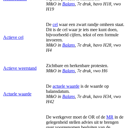
M&O in
Balans
, 7e druk, havo H18, vwo
H19
De
cel
waar een zwart randje omheen staat.
Dit is de cel waar je iets mee kunt doen,
bijvoorbeeld cijfers, tekst of een formule
Actieve cel
invoeren.
M&O in
Balans
, 7e druk, havo H28, vwo
H4
Zichtbare en herkenbare protesten.
Actieve weerstand
M&O in
Balans
, 7e druk, vwo H6
De
actuele waarde
is de waarde op
balansdatum.
Actuele waarde
M&O in
Balans
, 7e druk, havo H34, vwo
H42
De werkgever moet de OR of de
MR
in de
gelegenheid stellen advies uit te brengen
over voorgenomen besluiten van de