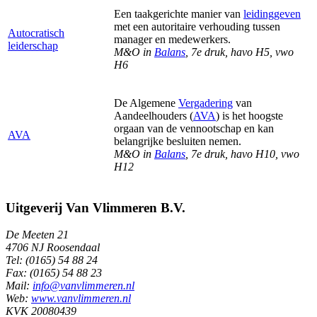
Een taakgerichte manier van
leidinggeven
met een autoritaire verhouding tussen
Autocratisch
manager en medewerkers.
leiderschap
M&O in
Balans
, 7e druk, havo H5, vwo
H6
De Algemene
Vergadering
van
Aandeelhouders (
AVA
) is het hoogste
orgaan van de vennootschap en kan
AVA
belangrijke besluiten nemen.
M&O in
Balans
, 7e druk, havo H10, vwo
H12
Uitgeverij Van Vlimmeren B.V.
De Meeten 21
4706 NJ Roosendaal
Tel: (0165) 54 88 24
Fax: (0165) 54 88 23
Mail:
info@vanvlimmeren.nl
Web:
www.vanvlimmeren.nl
KVK 20080439