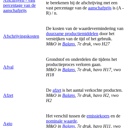
Afschrijven - vast
te berekenen bij de afschrijving met een
percentage van de
vast percentage van de
aanschafprijs
is (A -
aanschafprijs
R) / n.
De kosten van de waardevermindering van
duurzame productiemiddelen
door het
Afschrijvingskosten
verstrijken van de tijd of het gebruik.
M&O in
Balans
, 7e druk, vwo H27
Grondstof en onderdelen die tijdens het
productieproces verloren gaan.
Afval
M&O in
Balans
, 7e druk, havo H17, vwo
H18
De
afzet
is het aantal verkochte producten.
Afzet
M&O in
Balans
, 7e druk, havo H2, vwo
H2
Het verschil tussen de
emissiekoers
en de
nominale waarde
.
Agio
M&O in
Balans
, 7e druk, havo H11, vwo