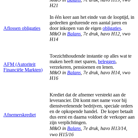
H21
In één keer aan het einde van de looptijd, in
gedeelten gedurende een aantal jaren en
Aflossen obligaties
door inkopen van de eigen
obligaties
.
M&O in
Balans
, 7e druk, havo H12, vwo
H14
Toezichthoudende instantie op alles wat te
maken heeft met sparen,
beleggen
,
AFM (Autoriteit
verzekeren, pensioenen en lenen.
Financiële Markten)
M&O in
Balans
, 7e druk, havo H14, vwo
H16
Krediet dat de afnemer verstrekt aan de
leverancier. Dit komt met name voor bij
dienstverlenende bedrijven, speciale orders
en de opkopende handel.
De koper betaalt
Afnemerskrediet
dus eerst en daarna voldoet de verkoper aan
zijn verplichtingen.
M&O in
Balans
, 7e druk, havo H13/14,
vwo H15/16