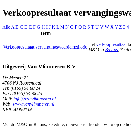
Verkoopresultaat vervangings
Alle
A
B
C
D
E
F
G
H
I
J
K
L
M
N
O
P
Q
R
S
T
U
V
W
X
Y
Z
3
4
Term
Het
verkoopresultaat
be
Verkoopresultaat vervangingswaardemethode
M&O in
Balans
, 7e d
Uitgeverij Van Vlimmeren B.V.
De Meeten 21
4706 NJ Roosendaal
Tel: (0165) 54 88 24
Fax: (0165) 54 88 23
Mail:
info@vanvlimmeren.nl
Web:
www.vanvlimmeren.nl
KVK 20080439
Met de M&O in Balans, 7e editie, nieuwsbrief houden wij u op de ho