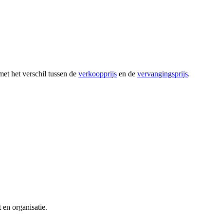
et het verschil tussen de
verkoopprijs
en de
vervangingsprijs
.
en organisatie.