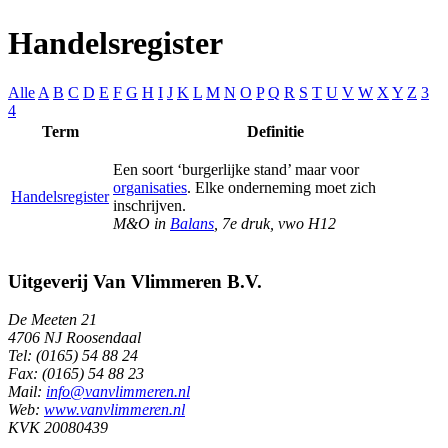
Handelsregister
Alle
A
B
C
D
E
F
G
H
I
J
K
L
M
N
O
P
Q
R
S
T
U
V
W
X
Y
Z
3
4
Term
Definitie
Een soort ‘burgerlijke stand’ maar voor
organisaties
. Elke onderneming moet zich
Handelsregister
inschrijven.
M&O in
Balans
, 7e druk, vwo H12
Uitgeverij Van Vlimmeren B.V.
De Meeten 21
4706 NJ Roosendaal
Tel: (0165) 54 88 24
Fax: (0165) 54 88 23
Mail:
info@vanvlimmeren.nl
Web:
www.vanvlimmeren.nl
KVK 20080439