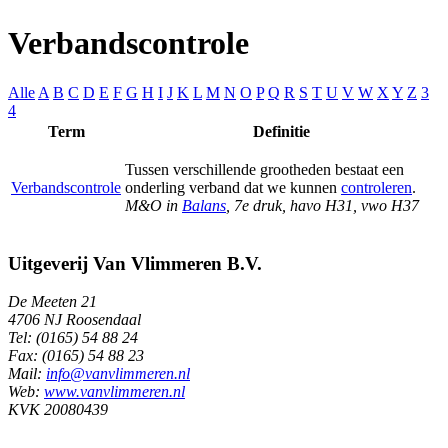
Verbandscontrole
Alle
A
B
C
D
E
F
G
H
I
J
K
L
M
N
O
P
Q
R
S
T
U
V
W
X
Y
Z
3
4
Term
Definitie
Tussen verschillende grootheden bestaat een
Verbandscontrole
onderling verband dat we kunnen
controleren
.
M&O in
Balans
, 7e druk, havo H31, vwo H37
Uitgeverij Van Vlimmeren B.V.
De Meeten 21
4706 NJ Roosendaal
Tel: (0165) 54 88 24
Fax: (0165) 54 88 23
Mail:
info@vanvlimmeren.nl
Web:
www.vanvlimmeren.nl
KVK 20080439