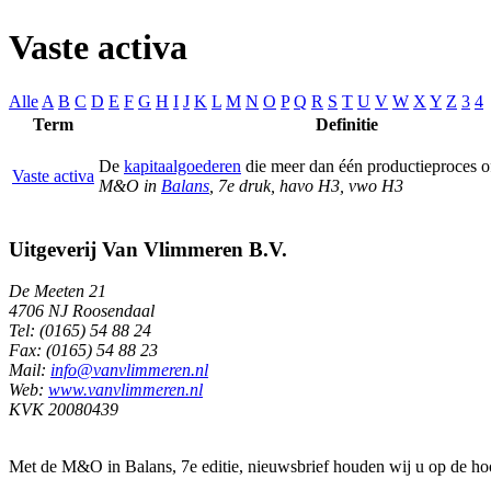
Vaste activa
Alle
A
B
C
D
E
F
G
H
I
J
K
L
M
N
O
P
Q
R
S
T
U
V
W
X
Y
Z
3
4
Term
Definitie
De
kapitaalgoederen
die meer dan één productieproces o
Vaste activa
M&O in
Balans
, 7e druk, havo H3, vwo H3
Uitgeverij Van Vlimmeren B.V.
De Meeten 21
4706 NJ Roosendaal
Tel: (0165) 54 88 24
Fax: (0165) 54 88 23
Mail:
info@vanvlimmeren.nl
Web:
www.vanvlimmeren.nl
KVK 20080439
Met de M&O in Balans, 7e editie, nieuwsbrief houden wij u op de ho