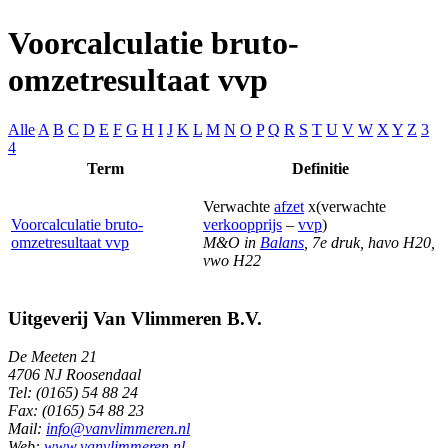
Voorcalculatie bruto-
omzetresultaat vvp
Alle
A
B
C
D
E
F
G
H
I
J
K
L
M
N
O
P
Q
R
S
T
U
V
W
X
Y
Z
3
4
Term
Definitie
Verwachte
afzet
x
(verwachte
Voorcalculatie bruto-
verkoopprijs
–
vvp
)
omzetresultaat vvp
M&O in
Balans
, 7e druk, havo H20,
vwo H22
Uitgeverij Van Vlimmeren B.V.
De Meeten 21
4706 NJ Roosendaal
Tel: (0165) 54 88 24
Fax: (0165) 54 88 23
Mail:
info@vanvlimmeren.nl
Web:
www.vanvlimmeren.nl