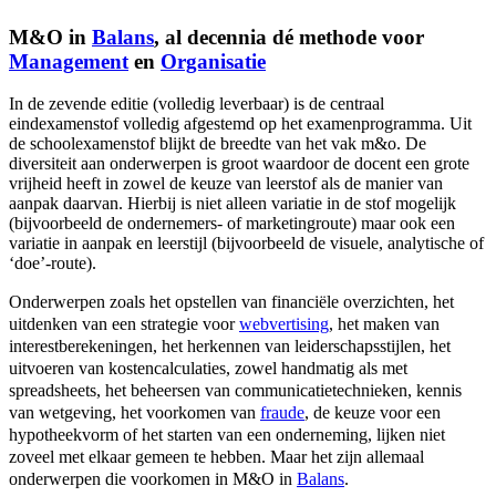
M&O in
Balans
, al decennia dé methode voor
Management
en
Organisatie
In de zevende editie (volledig leverbaar) is de centraal
eindexamenstof volledig afgestemd op het examenprogramma. Uit
de schoolexamenstof blijkt de breedte van het vak m&o. De
diversiteit aan onderwerpen is groot waardoor de docent een grote
vrijheid heeft in zowel de keuze van leerstof als de manier van
aanpak daarvan. Hierbij is niet alleen variatie in de stof mogelijk
(bijvoorbeeld de ondernemers- of marketingroute) maar ook een
variatie in aanpak en leerstijl (bijvoorbeeld de visuele, analytische of
‘doe’-route).
Onderwerpen zoals het opstellen van financiële overzichten, het
uitdenken van een strategie voor
webvertising
, het maken van
interestberekeningen, het herkennen van leiderschapsstijlen, het
uitvoeren van kostencalculaties, zowel handmatig als met
spreadsheets, het beheersen van communicatietechnieken, kennis
van wetgeving, het voorkomen van
fraude
, de keuze voor een
hypotheekvorm of het starten van een onderneming, lijken niet
zoveel met elkaar gemeen te hebben. Maar het zijn allemaal
onderwerpen die voorkomen in M&O in
Balans
.