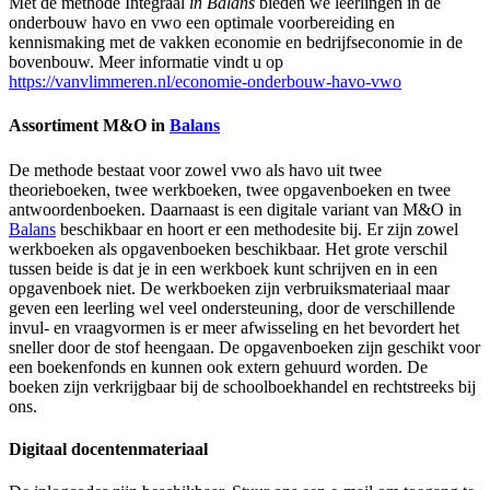
Met de methode Integraal
in Balans
bieden we leerlingen in de
onderbouw havo en vwo een optimale voorbereiding en
kennismaking met de vakken economie en bedrijfseconomie in de
bovenbouw. Meer informatie vindt u op
https://vanvlimmeren.nl/economie-onderbouw-havo-vwo
Assortiment M&O in
Balans
De methode bestaat voor zowel vwo als havo uit twee
theorieboeken, twee werkboeken, twee opgavenboeken en twee
antwoordenboeken. Daarnaast is een digitale variant van M&O in
Balans
beschikbaar en hoort er een methodesite bij. Er zijn zowel
werkboeken als opgavenboeken beschikbaar. Het grote verschil
tussen beide is dat je in een werkboek kunt schrijven en in een
opgavenboek niet. De werkboeken zijn verbruiksmateriaal maar
geven een leerling wel veel ondersteuning, door de verschillende
invul- en vraagvormen is er meer afwisseling en het bevordert het
sneller door de stof heengaan. De opgavenboeken zijn geschikt voor
een boekenfonds en kunnen ook extern gehuurd worden. De
boeken zijn verkrijgbaar bij de schoolboekhandel en rechtstreeks bij
ons.
Digitaal docentenmateriaal