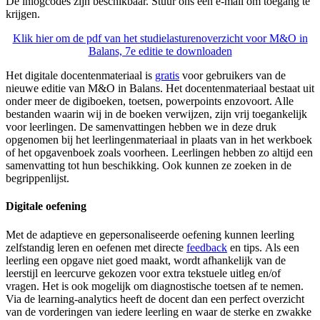
De inlogcodes zijn beschikbaar. Stuur ons een e-mail om toegang te
krijgen.
Klik hier om de pdf van het studielasturenoverzicht voor M&O in
Balans, 7e editie te downloaden
Het digitale docentenmateriaal is
gratis
voor gebruikers van de
nieuwe editie van M&O in Balans. Het docentenmateriaal bestaat uit
onder meer de digiboeken, toetsen, powerpoints enzovoort. Alle
bestanden waarin wij in de boeken verwijzen, zijn vrij toegankelijk
voor leerlingen. De samenvattingen hebben we in deze druk
opgenomen bij het leerlingenmateriaal in plaats van in het werkboek
of het opgavenboek zoals voorheen. Leerlingen hebben zo altijd een
samenvatting tot hun beschikking. Ook kunnen ze zoeken in de
begrippenlijst.
Digitale oefening
Met de adaptieve en gepersonaliseerde oefening kunnen leerling
zelfstandig leren en oefenen met directe
feedback
en tips.
Als een
leerling een opgave niet goed maakt, wordt afhankelijk van de
leerstijl en leercurve gekozen voor extra tekstuele uitleg en/of
vragen. Het is ook mogelijk om diagnostische toetsen af te nemen.
Via de learning-analytics heeft de docent dan een perfect overzicht
van de vorderingen van iedere leerling en waar de sterke en zwakke