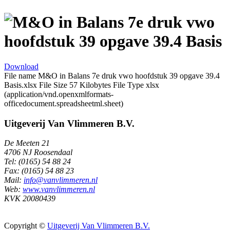
M&O in Balans 7e druk vwo
hoofdstuk 39 opgave 39.4 Basis
Download
File name
M&O in Balans 7e druk vwo hoofdstuk 39 opgave 39.4
Basis.xlsx
File Size
57 Kilobytes
File Type
xlsx
(application/vnd.openxmlformats-
officedocument.spreadsheetml.sheet)
Uitgeverij Van Vlimmeren B.V.
De Meeten 21
4706 NJ Roosendaal
Tel: (0165) 54 88 24
Fax: (0165) 54 88 23
Mail:
info@vanvlimmeren.nl
Web:
www.vanvlimmeren.nl
KVK 20080439
Copyright ©
Uitgeverij Van Vlimmeren B.V.